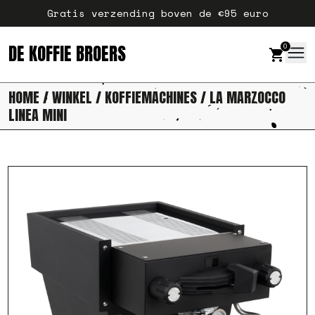
Ga naar de inhoud
Gratis verzending boven de €95 euro
DE KOFFIE BROERS
0
HOME
/
WINKEL
/
KOFFIEMACHINES
/ LA MARZOCCO
LINEA MINI