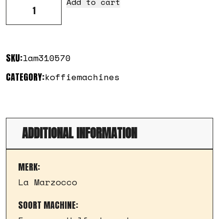
La
Add to cart
Marzocco
linea
mini
quantity
SKU:
lam310570
CATEGORY:
koffiemachines
ADDITIONAL INFORMATION
MERK
La Marzocco
SOORT MACHINE