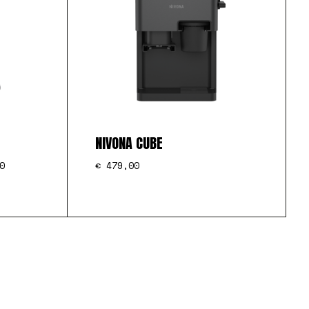
NIVONA CUBE
0
€
479,00