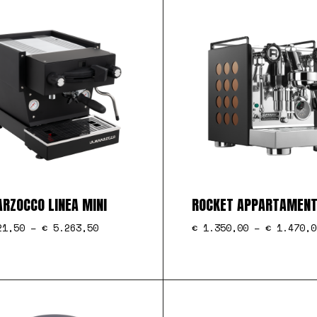
RZOCCO LINEA MINI
ROCKET APPARTAMEN
1,50
–
€
5.263,50
€
1.350,00
–
€
1.470,0