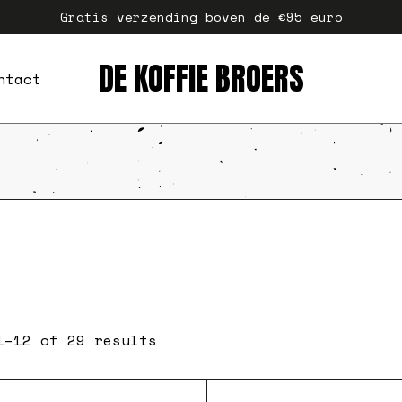
Gratis verzending boven de €95 euro
DE KOFFIE BROERS
ntact
1–12 of 29 results