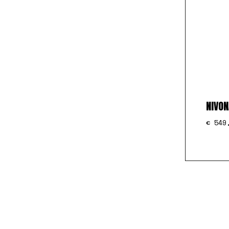
NIVON
€
549