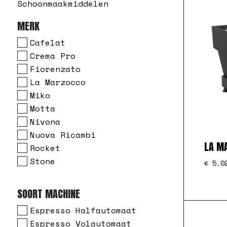
Schoonmaakmiddelen
MERK
Cafelat
Crema Pro
Fiorenzato
La Marzocco
Miko
Motta
Nivona
Nuova Ricambi
LA MA
Rocket
Stone
€
5.02
SOORT MACHINE
Espresso Halfautomaat
Espresso Volautomaat