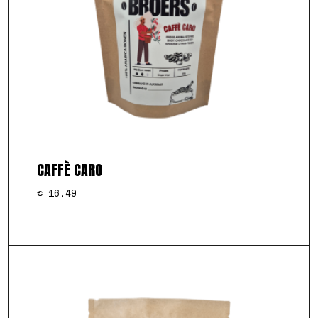
CAFFÈ CARO
€
16,49