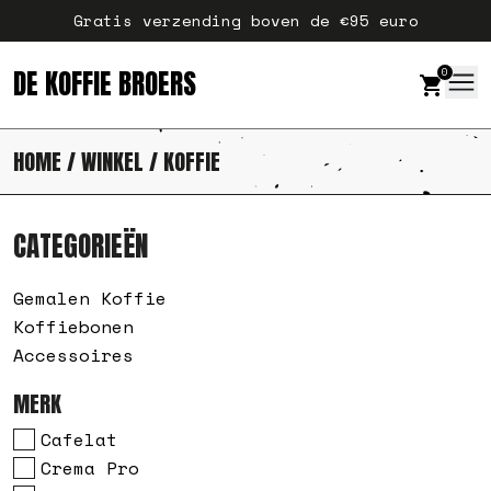
Ga naar de inhoud
Gratis verzending boven de €95 euro
DE KOFFIE BROERS
0
HOME
/
WINKEL
/ KOFFIE
CATEGORIEËN
Gemalen Koffie
Koffiebonen
Accessoires
MERK
Cafelat
Crema Pro